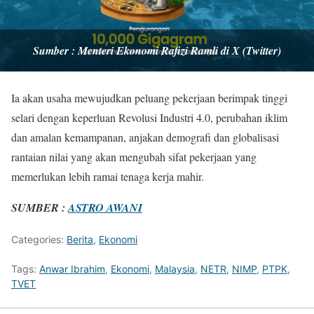
Sumber : Menteri Ekonomi Rafizi Ramli di X (Twitter)
Ia akan usaha mewujudkan peluang pekerjaan berimpak tinggi
selari dengan keperluan Revolusi Industri 4.0, perubahan iklim
dan amalan kemampanan, anjakan demografi dan globalisasi
rantaian nilai yang akan mengubah sifat pekerjaan yang
memerlukan lebih ramai tenaga kerja mahir.
SUMBER :
ASTRO AWANI
Categories:
Berita
,
Ekonomi
Tags:
Anwar Ibrahim
,
Ekonomi
,
Malaysia
,
NETR
,
NIMP
,
PTPK
,
TVET