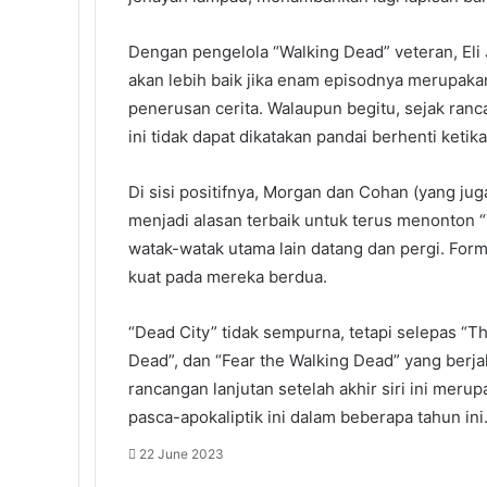
Dengan pengelola “Walking Dead” veteran, Eli
akan lebih baik jika enam episodnya merupakan
penerusan cerita. Walaupun begitu, sejak ranca
ini tidak dapat dikatakan pandai berhenti ketika
Di sisi positifnya, Morgan dan Cohan (yang j
menjadi alasan terbaik untuk terus menonton “T
watak-watak utama lain datang dan pergi. For
kuat pada mereka berdua.
“Dead City” tidak sempurna, tetapi selepas “T
Dead”, dan “Fear the Walking Dead” yang berja
rancangan lanjutan setelah akhir siri ini mer
pasca-apokaliptik ini dalam beberapa tahun ini
22 June 2023
Facebook
X
LinkedIn
Tumblr
Pinterest
Reddit
VKontakte
Odnoklassniki
Pocket