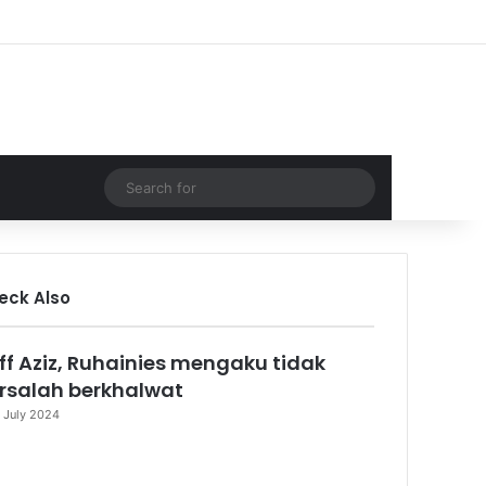
Facebook
YouTube
Instagram
TikTok
Log In
Random Article
Sidebar
Random Article
Switch skin
Search
for
eck Also
ose
iff Aziz, Ruhainies mengaku tidak
rsalah berkhalwat
 July 2024