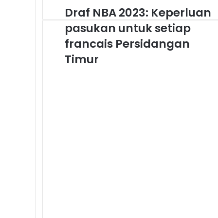
Draf NBA 2023: Keperluan
Draf
NBA
pasukan untuk setiap
2023:
Keperluan
francais Persidangan
pasukan
Timur
untuk
setiap
francais
Persidangan
Timur