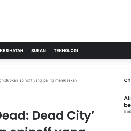
KESIHATAN
SUKAN
TEKNOLOGI
Ch
nghidupkan spinoff yang paling memuaskan
Cl
Al
be
Dead: Dead City’
05