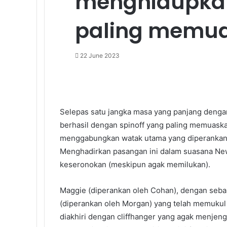
menghidupkan
paling memu
22 June 2023
Facebook
X
LinkedIn
Tumblr
Pinterest
Reddit
VKontakte
Odnoklassniki
Pocket
Selepas satu jangka masa yang panjang dengan
berhasil dengan spinoff yang paling memuask
menggabungkan watak utama yang diperankan 
Menghadirkan pasangan ini dalam suasana N
keseronokan (meskipun agak memilukan).
Maggie (diperankan oleh Cohan), dengan seba
(diperankan oleh Morgan) yang telah memukul 
diakhiri dengan cliffhanger yang agak menjen