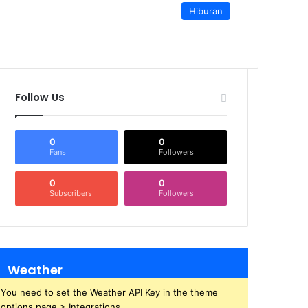
Hiburan
Follow Us
0
0
Fans
Followers
0
0
Subscribers
Followers
Weather
You need to set the Weather API Key in the theme
options page > Integrations.