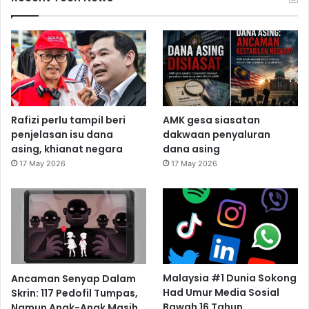
Rafizi perlu tampil beri
AMK gesa siasatan
penjelasan isu dana
dakwaan penyaluran
asing, khianat negara
dana asing
17 May 2026
17 May 2026
Ancaman Senyap Dalam
Malaysia #1 Dunia Sokong
Skrin: 117 Pedofil Tumpas,
Had Umur Media Sosial
Namun Anak-Anak Masih
Bawah 16 Tahun