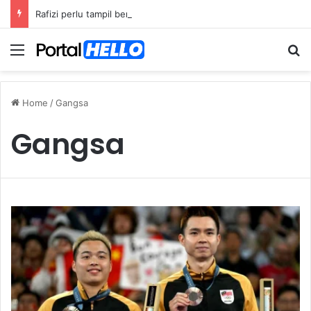
Rafizi perlu tampil beri penjelasan isu dana asing, khianat negara
Menu
S
Home
/
Gangsa
Gangsa