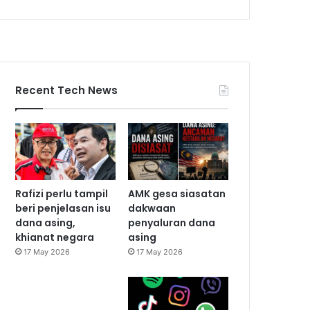
Recent Tech News
Rafizi perlu tampil
AMK gesa siasatan
beri penjelasan isu
dakwaan
dana asing,
penyaluran dana
khianat negara
asing
17 May 2026
17 May 2026