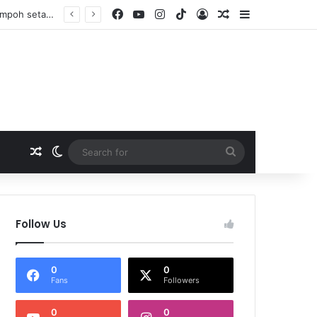
Facebook
YouTube
Instagram
TikTok
Log In
Random Article
Sidebar
Startup AI tempatan sasar 2 juta pengguna aplikasi kesihatan digital MyMedix dalam tempoh setahun
Random Article
Switch skin
Search
for
Follow Us
0
0
Fans
Followers
0
0