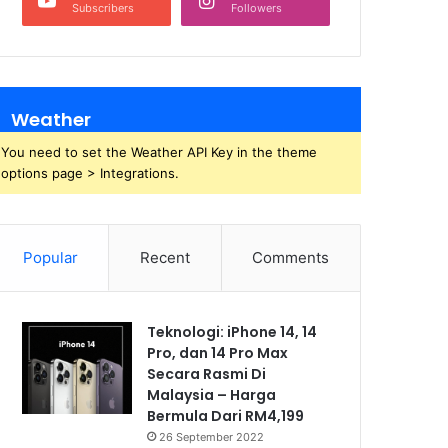
Subscribers
Followers
Weather
You need to set the Weather API Key in the theme
options page > Integrations.
Popular
Recent
Comments
Teknologi: iPhone 14, 14
Pro, dan 14 Pro Max
Secara Rasmi Di
Malaysia – Harga
Bermula Dari RM4,199
26 September 2022