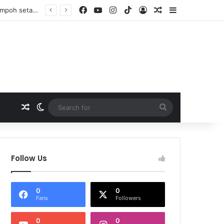
Facebook
YouTube
Instagram
TikTok
Log In
Random Article
Sidebar
Random Article
Switch skin
Search
for
Follow Us
0
0
Fans
Followers
0
0