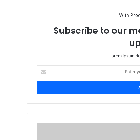
With Pro
Subscribe to our ma
up
Lorem ipsum dol
Enter
your
Email
address
Diplomasi
Sempadan
Malaysia-