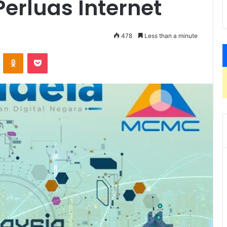
erluas Internet
478
Less than a minute
VKontakte
Odnoklassniki
Pocket