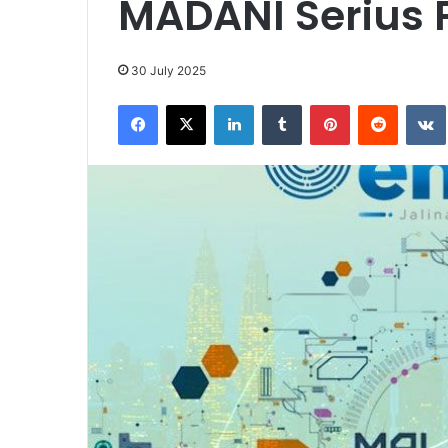
MADANI Serius P
30 July 2025
Facebook
X
LinkedIn
Tumblr
Pinterest
Reddit