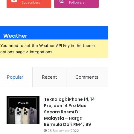
Subscribers
Followers
Weather
You need to set the Weather API Key in the theme
options page > Integrations.
Popular
Recent
Comments
Teknologi: iPhone 14, 14
Pro, dan 14 Pro Max
Secara Rasmi Di
Malaysia – Harga
Bermula Dari RM4,199
26 September 2022