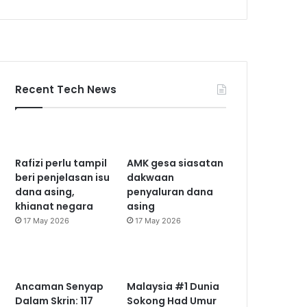
Recent Tech News
Rafizi perlu tampil
AMK gesa siasatan
beri penjelasan isu
dakwaan
dana asing,
penyaluran dana
khianat negara
asing
17 May 2026
17 May 2026
Ancaman Senyap
Malaysia #1 Dunia
Dalam Skrin: 117
Sokong Had Umur