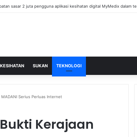
mpil beri penjelasan isu dana asing, khianat negara
KESIHATAN
SUKAN
TEKNOLOGI
 MADANI Serius Perluas Internet
Bukti Kerajaan