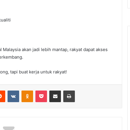
ualiti
tal Malaysia akan jadi lebih mantap, rakyat dapat akses
berkembang.
ng, tapi buat kerja untuk rakyat!
erest
Reddit
VKontakte
Odnoklassniki
Pocket
Share via Email
Print