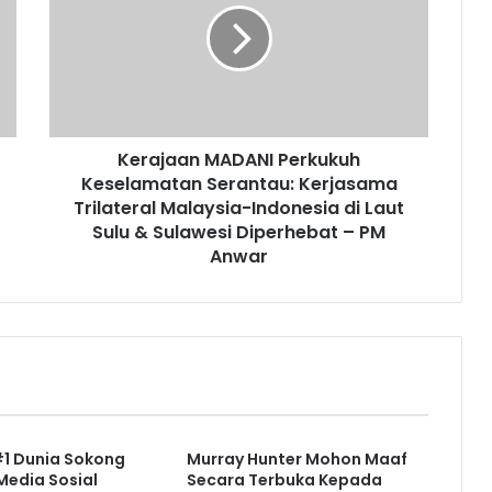
Keselamatan
Serantau:
Kerjasama
Trilateral
Malaysia-
Indonesia
Kerajaan MADANI Perkukuh
di
Laut
Keselamatan Serantau: Kerjasama
Sulu
Trilateral Malaysia-Indonesia di Laut
&
Sulu & Sulawesi Diperhebat – PM
Sulawesi
Anwar
Diperhebat
–
PM
Anwar
#1 Dunia Sokong
Murray Hunter Mohon Maaf
Media Sosial
Secara Terbuka Kepada