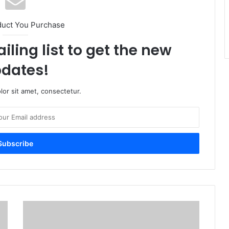
duct You Purchase
iling list to get the new
dates!
or sit amet, consectetur.
Kerajaan
MADANI
Perkukuh