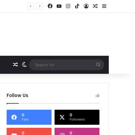
Facebook
YouTube
Instagram
TikTok
Log In
Random Article
Sidebar
Random Article
Switch skin
Search
for
Follow Us
0
0
Fans
Followers
0
0