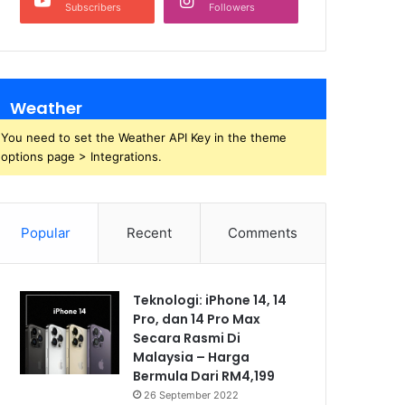
Subscribers
Followers
Weather
You need to set the Weather API Key in the theme
options page > Integrations.
Popular
Recent
Comments
Teknologi: iPhone 14, 14
Pro, dan 14 Pro Max
Secara Rasmi Di
Malaysia – Harga
Bermula Dari RM4,199
26 September 2022