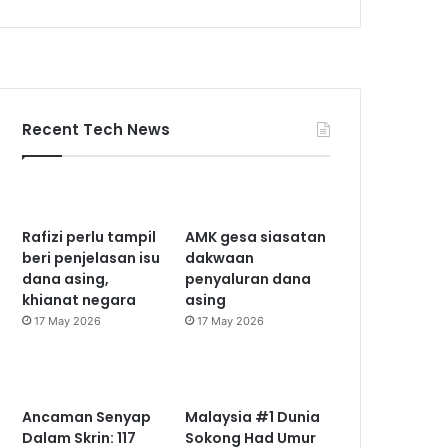
Recent Tech News
Rafizi perlu tampil
AMK gesa siasatan
beri penjelasan isu
dakwaan
dana asing,
penyaluran dana
khianat negara
asing
17 May 2026
17 May 2026
Ancaman Senyap
Malaysia #1 Dunia
Dalam Skrin: 117
Sokong Had Umur