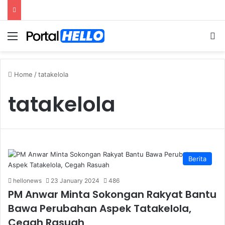
Menu
S
Home
/
tatakelola
tatakelola
Berita
hellonews
23 January 2024
486
PM Anwar Minta Sokongan Rakyat Bantu
Bawa Perubahan Aspek Tatakelola,
Cegah Rasuah