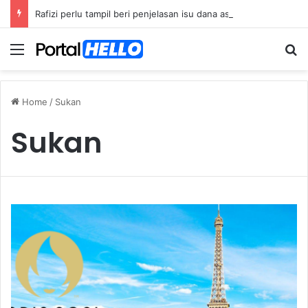
Rafizi perlu tampil beri penjelasan isu dana asing, khianat negara
Menu
S
Home
/
Sukan
Sukan