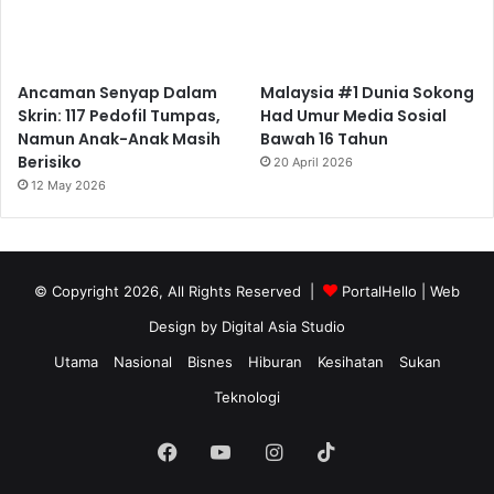
Ancaman Senyap Dalam
Malaysia #1 Dunia Sokong
Skrin: 117 Pedofil Tumpas,
Had Umur Media Sosial
Namun Anak-Anak Masih
Bawah 16 Tahun
Berisiko
20 April 2026
12 May 2026
© Copyright 2026, All Rights Reserved |
PortalHello
| Web
Design by
Digital Asia Studio
Utama
Nasional
Bisnes
Hiburan
Kesihatan
Sukan
Teknologi
Facebook
YouTube
Instagram
TikTok