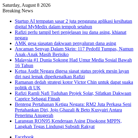
Saturday, August 8 2026
Breaking News
Startup AI tempatan sasar 2 juta pengguna aplikasi kesihatan
digital MyMedix dalam tempoh setahun
Rafizi perlu tampil beri penjelasan isu dana asing, khianat
negara
AMK gesa siasatan dakwaan penyaluran dana asing
Ancaman Senyap Dalam Skrin: 117 Pedofil Tumpas, Namun
Anak-Anak Masih Berisiko
Malaysia #1 Dunia Sokong Had Umur Media Sosial Bawah
16 Tahun
Ketua Audit Negara digesa siasat status projek mesin layan
diri nasi lemak diperkenalkan Rafizi
Ramanan dedah strategi kotor Victor Chin untuk dapat suaka
politik di UK
Rafizi Ramli Nafi Tuduhan Projek Solar, Sifatkan Dakwaan
Caprice Sebagai Fitnah
Benteng Pertahanan Ketiga Negara: RM2 Juta Perkasa Seni
Pertahankan Diri, Jojo Ghazali & Beto Kusyairi Antara
Penerima Anugerah
Larangan RON95 Kenderaan Asing Disokong MPPN,
Langkah Tegas Lindungi Subsidi Rakyat
Facebook