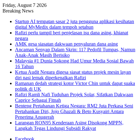
Friday, August 7 2026
Breaking News
Startup AI tempatan sasar 2 juta pengguna aplikasi kesihatan
digital MyMedix dalam tempoh setahun
Rafizi perlu tampil beri penjelasan isu dana asing, khianat
negara
AMK gesa siasatan dakwaan penyaluran dana asing
Ancaman Senyap Dalam Skrin: 117 Pedofil Tumpas, Namun
Anak-Anak Masih Berisiko
Malaysia #1 Dunia Sokong Had Umur Media Sosial Bawah
16 Tahun
Ketua Audit Negara digesa siasat status projek mesin layan
diri nasi lemak diperkenalkan Rafizi
Ramanan dedah strategi kotor Victor Chin untuk dapat suaka
politik di UK
Rafizi Ramli Nafi Tuduhan Projek Solar, Sifatkan Dakwaan
Caprice Sebagai Fitnah
Benteng Pertahanan Ketiga Negara: RM2 Juta Perkasa Seni
Pertahankan Diri, Jojo Ghazali & Beto Kusyairi Antara
Penerima Anugerah
Larangan RON95 Kenderaan Asing Disokong MPPN,
Langkah Tegas Lindungi Subsidi Rakyat
Facebook