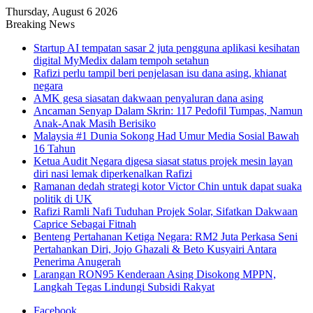
Thursday, August 6 2026
Breaking News
Startup AI tempatan sasar 2 juta pengguna aplikasi kesihatan
digital MyMedix dalam tempoh setahun
Rafizi perlu tampil beri penjelasan isu dana asing, khianat
negara
AMK gesa siasatan dakwaan penyaluran dana asing
Ancaman Senyap Dalam Skrin: 117 Pedofil Tumpas, Namun
Anak-Anak Masih Berisiko
Malaysia #1 Dunia Sokong Had Umur Media Sosial Bawah
16 Tahun
Ketua Audit Negara digesa siasat status projek mesin layan
diri nasi lemak diperkenalkan Rafizi
Ramanan dedah strategi kotor Victor Chin untuk dapat suaka
politik di UK
Rafizi Ramli Nafi Tuduhan Projek Solar, Sifatkan Dakwaan
Caprice Sebagai Fitnah
Benteng Pertahanan Ketiga Negara: RM2 Juta Perkasa Seni
Pertahankan Diri, Jojo Ghazali & Beto Kusyairi Antara
Penerima Anugerah
Larangan RON95 Kenderaan Asing Disokong MPPN,
Langkah Tegas Lindungi Subsidi Rakyat
Facebook