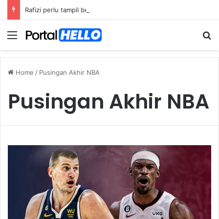
Rafizi perlu tampil beri penjelasan isu dana asing, khianat negara
Menu
S
Home
/
Pusingan Akhir NBA
Pusingan Akhir NBA