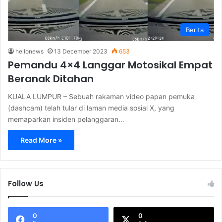
Berita
hellonews
13 December 2023
653
Pemandu 4×4 Langgar Motosikal Empat
Beranak Ditahan
KUALA LUMPUR – Sebuah rakaman video papan pemuka
(dashcam) telah tular di laman media sosial X, yang
memaparkan insiden pelanggaran…
Read More »
Follow Us
0
0