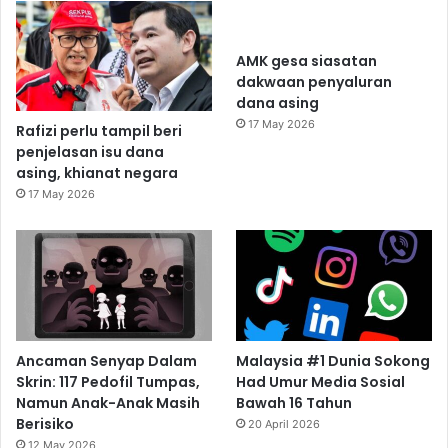
AMK gesa siasatan
dakwaan penyaluran
dana asing
17 May 2026
Rafizi perlu tampil beri
penjelasan isu dana
asing, khianat negara
17 May 2026
Ancaman Senyap Dalam
Malaysia #1 Dunia Sokong
Skrin: 117 Pedofil Tumpas,
Had Umur Media Sosial
Namun Anak-Anak Masih
Bawah 16 Tahun
Berisiko
20 April 2026
12 May 2026