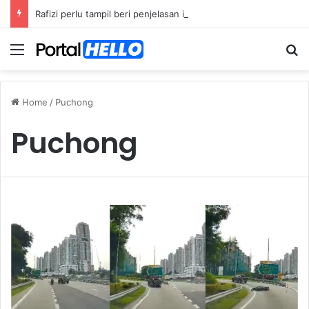
Rafizi perlu tampil beri penjelasan isu dana asing, khianat negara
Menu
S
Home
/
Puchong
Puchong