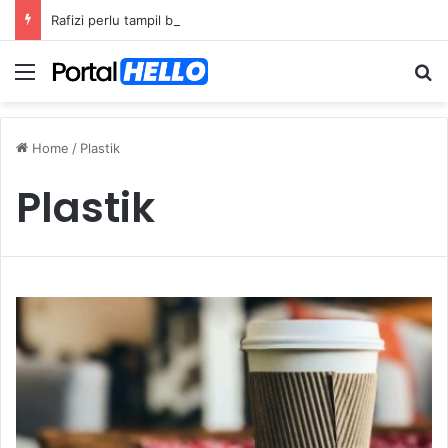
Rafizi perlu tampil beri penjelasan isu dana asing, khianat negara
Menu
S
Home
/
Plastik
Plastik