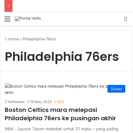
Menu
S
Home
/
Philadelphia 76ers
Philadelphia 76ers
Sukan
hellonews
16 May 2023
533
Boston Celtics mara melepasi
Philadelphia 76ers ke pusingan akhir
NBA : Jayson Tatum meledak untuk 51 mata – yang paling