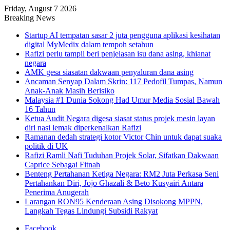
Friday, August 7 2026
Breaking News
Startup AI tempatan sasar 2 juta pengguna aplikasi kesihatan
digital MyMedix dalam tempoh setahun
Rafizi perlu tampil beri penjelasan isu dana asing, khianat
negara
AMK gesa siasatan dakwaan penyaluran dana asing
Ancaman Senyap Dalam Skrin: 117 Pedofil Tumpas, Namun
Anak-Anak Masih Berisiko
Malaysia #1 Dunia Sokong Had Umur Media Sosial Bawah
16 Tahun
Ketua Audit Negara digesa siasat status projek mesin layan
diri nasi lemak diperkenalkan Rafizi
Ramanan dedah strategi kotor Victor Chin untuk dapat suaka
politik di UK
Rafizi Ramli Nafi Tuduhan Projek Solar, Sifatkan Dakwaan
Caprice Sebagai Fitnah
Benteng Pertahanan Ketiga Negara: RM2 Juta Perkasa Seni
Pertahankan Diri, Jojo Ghazali & Beto Kusyairi Antara
Penerima Anugerah
Larangan RON95 Kenderaan Asing Disokong MPPN,
Langkah Tegas Lindungi Subsidi Rakyat
Facebook