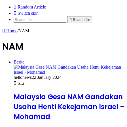
Random Article
Switch skin
Search for
Home
/
NAM
NAM
Berita
hellonews
22 January 2024
612
Malaysia Gesa NAM Gandakan
Usaha Henti Kekejaman Israel –
Mohamad