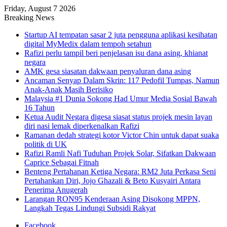
Friday, August 7 2026
Breaking News
Startup AI tempatan sasar 2 juta pengguna aplikasi kesihatan
digital MyMedix dalam tempoh setahun
Rafizi perlu tampil beri penjelasan isu dana asing, khianat
negara
AMK gesa siasatan dakwaan penyaluran dana asing
Ancaman Senyap Dalam Skrin: 117 Pedofil Tumpas, Namun
Anak-Anak Masih Berisiko
Malaysia #1 Dunia Sokong Had Umur Media Sosial Bawah
16 Tahun
Ketua Audit Negara digesa siasat status projek mesin layan
diri nasi lemak diperkenalkan Rafizi
Ramanan dedah strategi kotor Victor Chin untuk dapat suaka
politik di UK
Rafizi Ramli Nafi Tuduhan Projek Solar, Sifatkan Dakwaan
Caprice Sebagai Fitnah
Benteng Pertahanan Ketiga Negara: RM2 Juta Perkasa Seni
Pertahankan Diri, Jojo Ghazali & Beto Kusyairi Antara
Penerima Anugerah
Larangan RON95 Kenderaan Asing Disokong MPPN,
Langkah Tegas Lindungi Subsidi Rakyat
Facebook