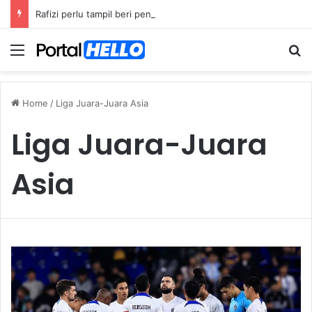
Rafizi perlu tampil beri penjelasan isu dana asing, khianat negara
Menu
S
Home
/
Liga Juara-Juara Asia
Liga Juara-Juara
Asia