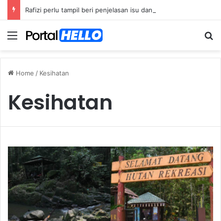
Rafizi perlu tampil beri penjelasan isu dana asing, khianat negara
Menu
S
Home
/
Kesihatan
Kesihatan