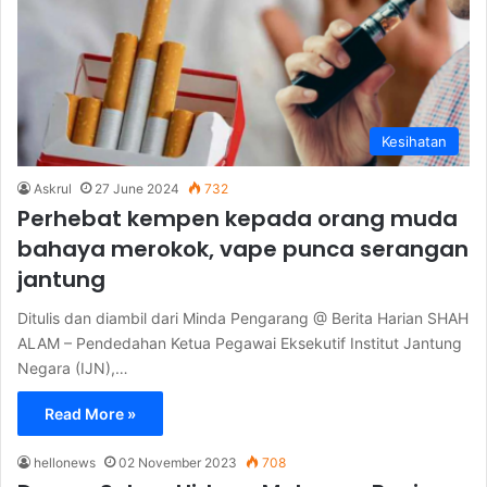
Kesihatan
Askrul
27 June 2024
732
Perhebat kempen kepada orang muda
bahaya merokok, vape punca serangan
jantung
Ditulis dan diambil dari Minda Pengarang @ Berita Harian SHAH
ALAM – Pendedahan Ketua Pegawai Eksekutif Institut Jantung
Negara (IJN),…
Read More »
hellonews
02 November 2023
708