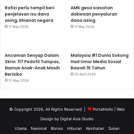
Rafizi perlu tampil beri
AMK gesa siasatan
penjelasan isu dana
dakwaan penyaluran
asing, khianat negara
dana asing
17 May 2026
17 May 2026
Ancaman Senyap Dalam
Malaysia #1 Dunia Sokong
Skrin: 117 Pedofil Tumpas,
Had Umur Media Sosial
Namun Anak-Anak Masih
Bawah 16 Tahun
Berisiko
20 April 2026
12 May 2026
© Copyright 2026, All Rights Reserved |
PortalHello
| Web
Design by
Digital Asia Studio
Utama
Nasional
Bisnes
Hiburan
Kesihatan
Sukan