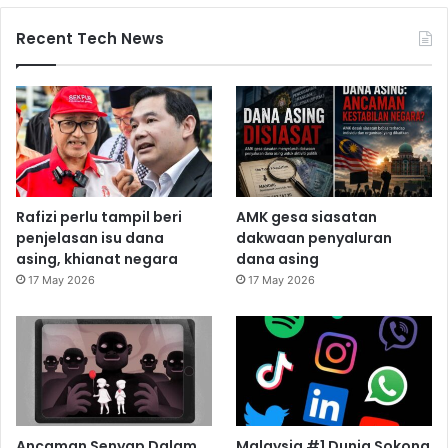
Recent Tech News
Rafizi perlu tampil beri
AMK gesa siasatan
penjelasan isu dana
dakwaan penyaluran
asing, khianat negara
dana asing
17 May 2026
17 May 2026
Ancaman Senyap Dalam
Malaysia #1 Dunia Sokong