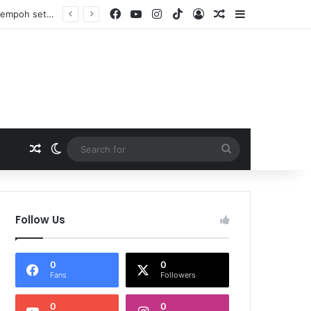
Facebook
YouTube
Instagram
TikTok
Log In
Random Article
Sidebar
Startup AI tempatan sasar 2 juta pengguna aplikasi kesihatan digital MyMedix dalam tempoh setahun
Random Article
Switch skin
Search
for
Follow Us
0
0
Fans
Followers
0
0