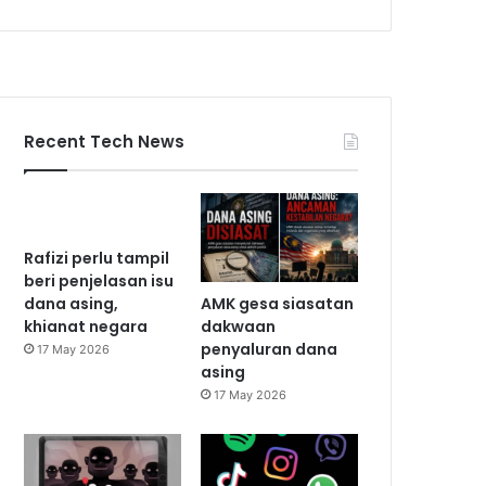
Recent Tech News
Rafizi perlu tampil
beri penjelasan isu
AMK gesa siasatan
dana asing,
dakwaan
khianat negara
penyaluran dana
17 May 2026
asing
17 May 2026