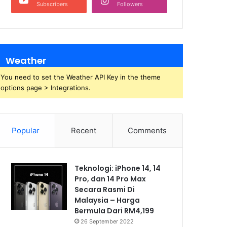
Subscribers
Followers
Weather
You need to set the Weather API Key in the theme
options page > Integrations.
Popular
Recent
Comments
Teknologi: iPhone 14, 14
Pro, dan 14 Pro Max
Secara Rasmi Di
Malaysia – Harga
Bermula Dari RM4,199
26 September 2022