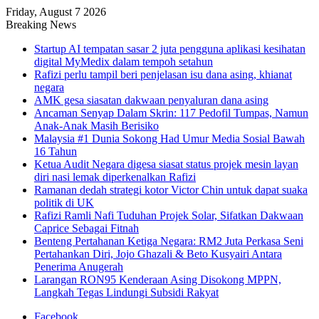
Friday, August 7 2026
Breaking News
Startup AI tempatan sasar 2 juta pengguna aplikasi kesihatan
digital MyMedix dalam tempoh setahun
Rafizi perlu tampil beri penjelasan isu dana asing, khianat
negara
AMK gesa siasatan dakwaan penyaluran dana asing
Ancaman Senyap Dalam Skrin: 117 Pedofil Tumpas, Namun
Anak-Anak Masih Berisiko
Malaysia #1 Dunia Sokong Had Umur Media Sosial Bawah
16 Tahun
Ketua Audit Negara digesa siasat status projek mesin layan
diri nasi lemak diperkenalkan Rafizi
Ramanan dedah strategi kotor Victor Chin untuk dapat suaka
politik di UK
Rafizi Ramli Nafi Tuduhan Projek Solar, Sifatkan Dakwaan
Caprice Sebagai Fitnah
Benteng Pertahanan Ketiga Negara: RM2 Juta Perkasa Seni
Pertahankan Diri, Jojo Ghazali & Beto Kusyairi Antara
Penerima Anugerah
Larangan RON95 Kenderaan Asing Disokong MPPN,
Langkah Tegas Lindungi Subsidi Rakyat
Facebook