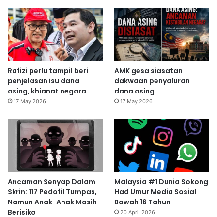
Rafizi perlu tampil beri
AMK gesa siasatan
penjelasan isu dana
dakwaan penyaluran
asing, khianat negara
dana asing
17 May 2026
17 May 2026
Ancaman Senyap Dalam
Malaysia #1 Dunia Sokong
Skrin: 117 Pedofil Tumpas,
Had Umur Media Sosial
Namun Anak-Anak Masih
Bawah 16 Tahun
Berisiko
20 April 2026