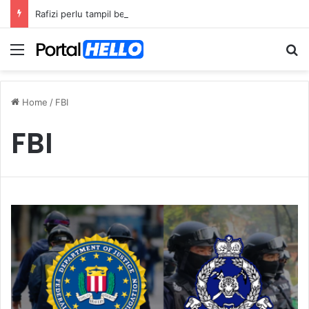
Rafizi perlu tampil beri penjelasan isu dana asing, khianat negara
Menu
S
Home
/
FBI
FBI