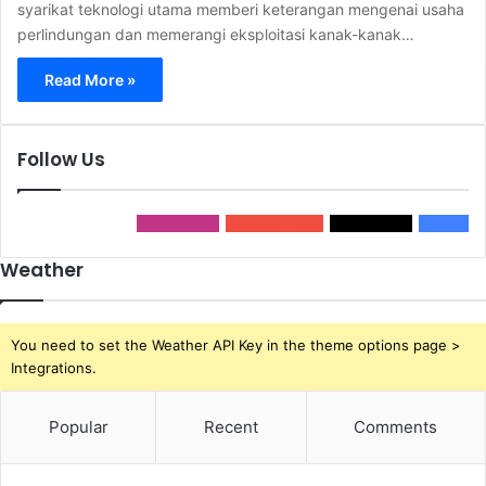
syarikat teknologi utama memberi keterangan mengenai usaha
perlindungan dan memerangi eksploitasi kanak-kanak…
Read More »
Follow Us
0
Followers
0
Subscribers
0
Followers
0
Fans
Weather
You need to set the Weather API Key in the theme options page >
Integrations.
Popular
Recent
Comments