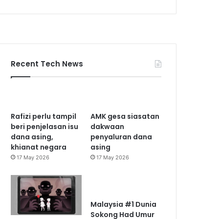
Recent Tech News
Rafizi perlu tampil
AMK gesa siasatan
beri penjelasan isu
dakwaan
dana asing,
penyaluran dana
khianat negara
asing
17 May 2026
17 May 2026
Malaysia #1 Dunia
Sokong Had Umur