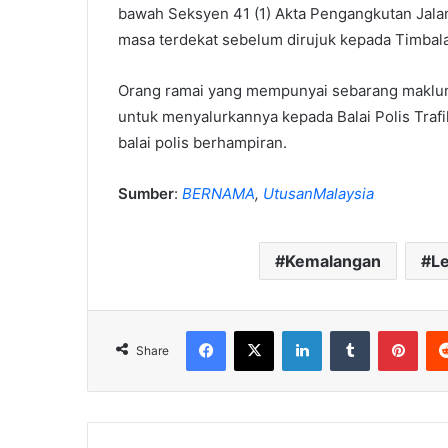
bawah Seksyen 41 (1) Akta Pengangkutan Jalan
masa terdekat sebelum dirujuk kepada Timbal
Orang ramai yang mempunyai sebarang makluma
untuk menyalurkannya kepada Balai Polis Traf
balai polis berhampiran.
Sumber
:
BERNAMA
,
UtusanMalaysia
Kemalangan
L
Facebook
X
LinkedIn
Tumblr
Pint
Share