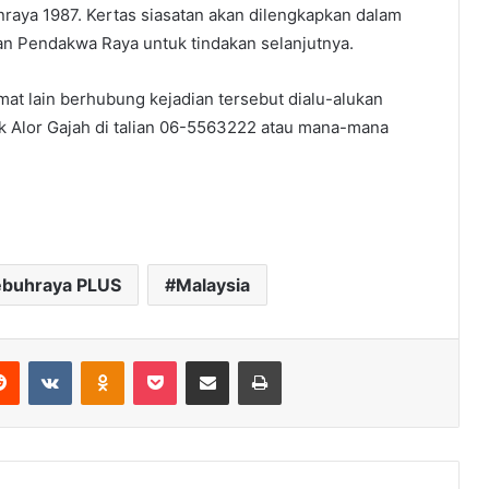
raya 1987. Kertas siasatan akan dilengkapkan dalam
an Pendakwa Raya untuk tindakan selanjutnya.
t lain berhubung kejadian tersebut dialu-alukan
ik Alor Gajah di talian 06-5563222 atau mana-mana
ebuhraya PLUS
Malaysia
erest
Reddit
VKontakte
Odnoklassniki
Pocket
Share via Email
Print