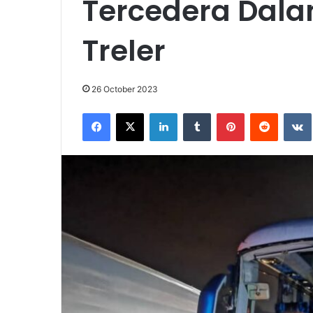
Tercedera Dal
Treler
26 October 2023
Facebook
X
LinkedIn
Tumblr
Pinterest
Reddit