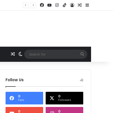
Facebook
YouTube
Instagram
TikTok
Log In
Random Article
Sidebar
Random Article
Switch skin
Search
for
Follow Us
0
0
Fans
Followers
0
0