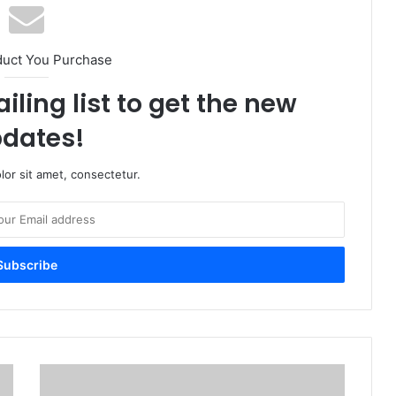
duct You Purchase
iling list to get the new
dates!
or sit amet, consectetur.
Tembakan
Rambang