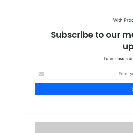
With Pro
Subscribe to our ma
up
Lorem ipsum dol
Enter
your
Email
address
Pekebun
kecil