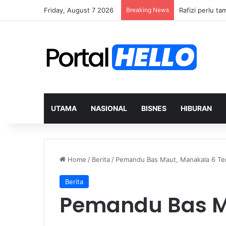
Friday, August 7 2026
Breaking News
Rafizi perlu ta
UTAMA
NASIONAL
BISNES
HIBURAN
Home
/
Berita
/
Pemandu Bas Maut, Manakala 6 Ter
Berita
Pemandu Bas M