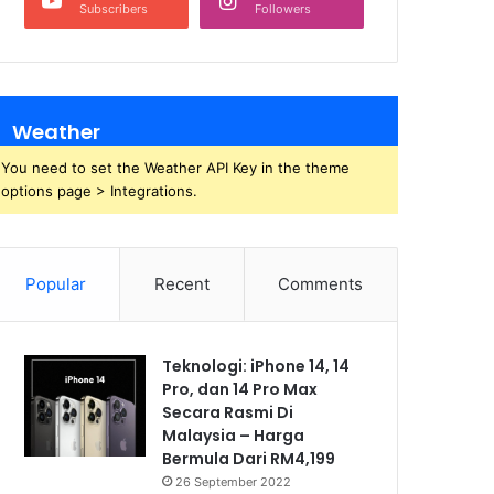
Subscribers
Followers
Weather
You need to set the Weather API Key in the theme
options page > Integrations.
Popular
Recent
Comments
Teknologi: iPhone 14, 14
Pro, dan 14 Pro Max
Secara Rasmi Di
Malaysia – Harga
Bermula Dari RM4,199
26 September 2022