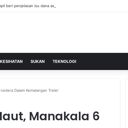
mpil beri penjelasan isu dana asing, khianat negara
KESIHATAN
SUKAN
TEKNOLOGI
cedera Dalam Kemalangan Treler
aut, Manakala 6