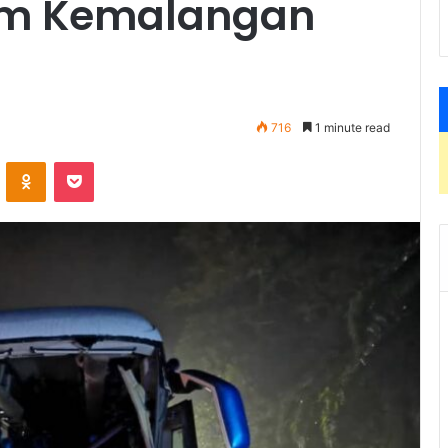
am Kemalangan
716
1 minute read
VKontakte
Odnoklassniki
Pocket