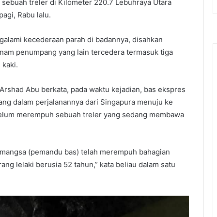
ebuah treler di Kilometer 220.7 Lebuhraya Utara
pagi, Rabu lalu.
galami kecederaan parah di badannya, disahkan
 enam penumpang yang lain tercedera termasuk tiga
kaki.
 Arshad Abu berkata, pada waktu kejadian, bas ekspres
g dalam perjalanannya dari Singapura menuju ke
belum merempuh sebuah treler yang sedang membawa
a mangsa (pemandu bas) telah merempuh bahagian
ng lelaki berusia 52 tahun,” kata beliau dalam satu