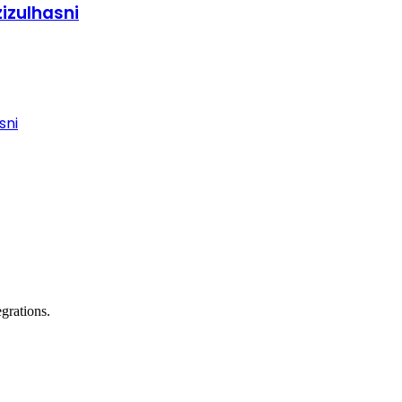
izulhasni
sni
grations.