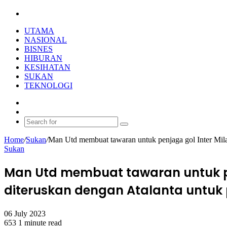
Search
for
UTAMA
NASIONAL
BISNES
HIBURAN
KESIHATAN
SUKAN
TEKNOLOGI
Random
Article
Switch
skin
Search
for
Home
/
Sukan
/
Man Utd membuat tawaran untuk penjaga gol Inter Mil
Sukan
Man Utd membuat tawaran untuk p
diteruskan dengan Atalanta untuk
06 July 2023
653
1 minute read