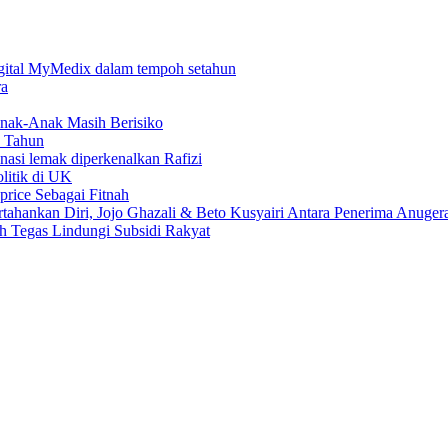
digital MyMedix dalam tempoh setahun
ra
nak-Anak Masih Berisiko
6 Tahun
 nasi lemak diperkenalkan Rafizi
litik di UK
price Sebagai Fitnah
tahankan Diri, Jojo Ghazali & Beto Kusyairi Antara Penerima Anuger
Tegas Lindungi Subsidi Rakyat