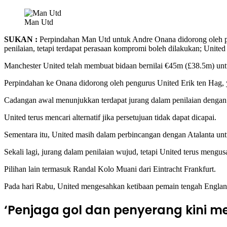
Facebook
X
LinkedIn
Tumblr
Pinterest
Reddit
VKontakte
Odnoklassniki
Pocket
Man Utd
SUKAN :
Perpindahan Man Utd untuk Andre Onana didorong oleh p
penilaian, tetapi terdapat perasaan kompromi boleh dilakukan; Uni
Manchester United telah membuat bidaan bernilai €45m (£38.5m) unt
Perpindahan ke Onana didorong oleh pengurus United Erik ten Hag,
Cadangan awal menunjukkan terdapat jurang dalam penilaian dengan 
United terus mencari alternatif jika persetujuan tidak dapat dicapai.
Sementara itu, United masih dalam perbincangan dengan Atalanta u
Sekali lagi, jurang dalam penilaian wujud, tetapi United terus mengusa
Pilihan lain termasuk Randal Kolo Muani dari Eintracht Frankfurt.
Pada hari Rabu, United mengesahkan ketibaan pemain tengah Engla
‘Penjaga gol dan penyerang kini 