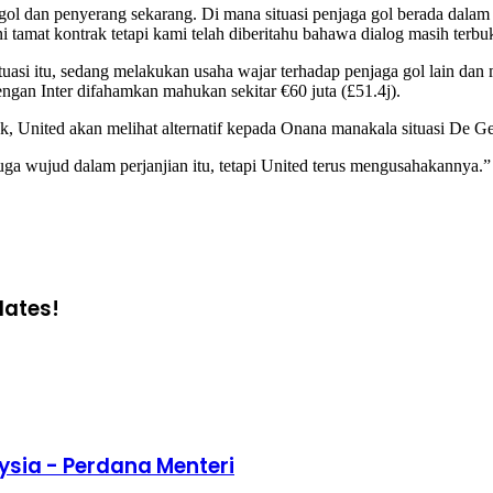
ol dan penyerang sekarang. Di mana situasi penjaga gol berada dala
 tamat kontrak tetapi kami telah diberitahu bahawa dialog masih terb
ituasi itu, sedang melakukan usaha wajar terhadap penjaga gol lain d
engan Inter difahamkan mahukan sekitar €60 juta (£51.4j).
k, United akan melihat alternatif kepada Onana manakala situasi De G
ga wujud dalam perjanjian itu, tetapi United terus mengusahakannya.”
dates!
ysia - Perdana Menteri