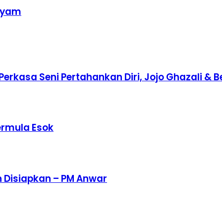
 ayam
erkasa Seni Pertahankan Diri, Jojo Ghazali & 
ermula Esok
n Disiapkan – PM Anwar