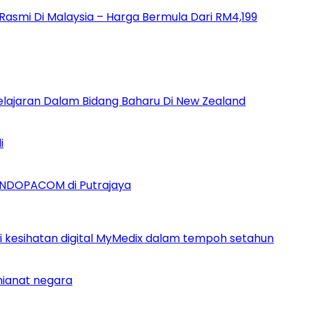
a Rasmi Di Malaysia – Harga Bermula Dari RM4,199
Pelajaran Dalam Bidang Baharu Di New Zealand
i
INDOPACOM di Putrajaya
si kesihatan digital MyMedix dalam tempoh setahun
khianat negara