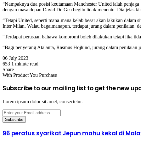
“Nampaknya dua posisi keutamaan Manchester United ialah penjaga g
dengan masa depan David De Gea begitu tidak menentu. Dia jelas kini
“Tetapi United, seperti mana-mana kelab besar akan lakukan dalam s
Inter Milan. Walau bagaimanapun, terdapat jurang dalam penilaian, d
“Terdapat perasaan bahawa kompromi boleh dilakukan tetapi jika tida
“Bagi penyerang Atalanta, Rasmus Hojlund, jurang dalam penilaian ju
06 July 2023
653
1 minute read
Facebook
X
LinkedIn
Tumblr
Pinterest
Reddit
VKontakte
Odnoklassniki
Pocket
Share
Facebook
X
LinkedIn
Tumblr
Pinterest
Reddit
VKontakte
Odnoklassniki
Pocket
Share
Print
With Product You Purchase
via
Email
Subscribe to our mailing list to get the new up
Lorem ipsum dolor sit amet, consectetur.
Enter
your
Email
address
96
96 peratus syarikat Jepun mahu kekal di Mala
peratus