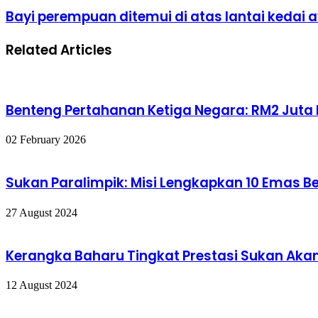
syarikat
Bayi
Bayi perempuan ditemui di atas lantai kedai
Jepun
perempuan
mahu
ditemui
kekal
Related Articles
di
di
atas
Malaysia
lantai
-
kedai
Perdana
ayam
Menteri
Benteng Pertahanan Ketiga Negara: RM2 Juta P
02 February 2026
Sukan Paralimpik: Misi Lengkapkan 10 Emas B
27 August 2024
Kerangka Baharu Tingkat Prestasi Sukan Aka
12 August 2024