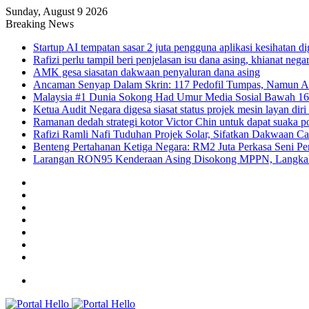
Sunday, August 9 2026
Breaking News
Startup AI tempatan sasar 2 juta pengguna aplikasi kesihatan 
Rafizi perlu tampil beri penjelasan isu dana asing, khianat nega
AMK gesa siasatan dakwaan penyaluran dana asing
Ancaman Senyap Dalam Skrin: 117 Pedofil Tumpas, Namun A
Malaysia #1 Dunia Sokong Had Umur Media Sosial Bawah 1
Ketua Audit Negara digesa siasat status projek mesin layan diri
Ramanan dedah strategi kotor Victor Chin untuk dapat suaka po
Rafizi Ramli Nafi Tuduhan Projek Solar, Sifatkan Dakwaan Ca
Benteng Pertahanan Ketiga Negara: RM2 Juta Perkasa Seni Per
Larangan RON95 Kenderaan Asing Disokong MPPN, Langkah 
Facebook
YouTube
Instagram
TikTok
Log
In
Random
Article
Sidebar
Menu