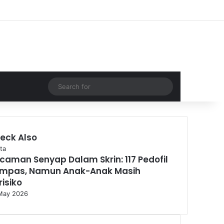
Facebook
YouTube
Instagram
TikTok
Log In
Random Article
Sidebar
Random Article
Switch skin
Search
for
eck Also
se
ta
caman Senyap Dalam Skrin: 117 Pedofil
mpas, Namun Anak-Anak Masih
risiko
May 2026