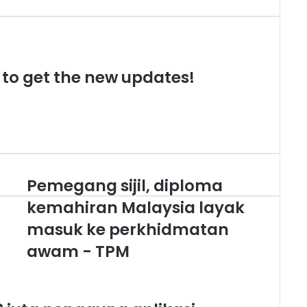
t to get the new updates!
Pemegang sijil, diploma
Pemegang
sijil,
kemahiran Malaysia layak
diploma
kemahiran
masuk ke perkhidmatan
Malaysia
awam - TPM
layak
masuk
ke
perkhidmatan