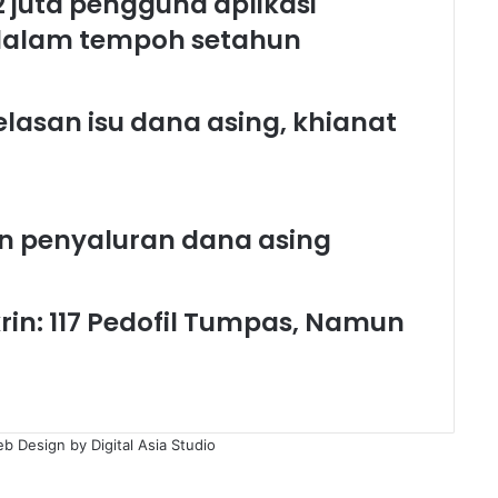
2 juta pengguna aplikasi
awam
-
 dalam tempoh setahun
TPM
jelasan isu dana asing, khianat
n penyaluran dana asing
n: 117 Pedofil Tumpas, Namun
eb Design by
Digital Asia Studio