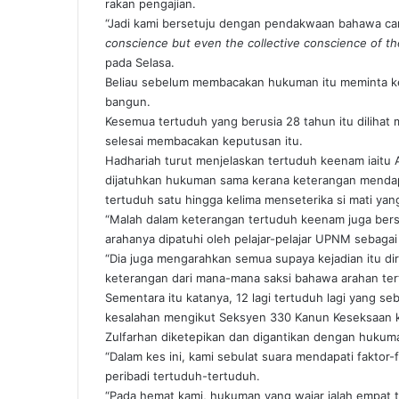
rakan pengajian.
“Jadi kami bersetuju dengan pendakwaan bahawa ca
conscience but even the collective conscience of th
pada Selasa.
Beliau sebelum membacakan hukuman itu meminta ke
bangun.
Kesemua tertuduh yang berusia 28 tahun itu dilihat
selesai membacakan keputusan itu.
Hadhariah turut menjelaskan tertuduh keenam iait
dijatuhkan hukuman sama kerana keterangan menda
tertuduh satu hingga kelima menseterika si mati yang
“Malah dalam keterangan tertuduh keenam juga bers
arahanya dipatuhi oleh pelajar-pelajar UPNM sebagai
“Dia juga mengarahkan semua supaya kejadian itu dir
keterangan dari mana-mana saksi bahawa arahan tertu
Sementara itu katanya, 12 lagi tertuduh lagi yang s
kesalahan mengikut Seksyen 330 Kanun Keseksaan 
Zulfarhan diketepikan dan digantikan dengan hukum
“Dalam kes ini, kami sebulat suara mendapati fakto
peribadi tertuduh-tertuduh.
“Pada hemat kami, hukuman yang wajar ialah empat t