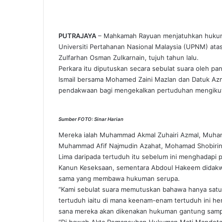
Facebook
X
LinkedIn
Tumblr
Pinterest
Reddit
VKontakte
Odnoklassniki
Pocket
PUTRAJAYA
– Mahkamah Rayuan menjatuhkan hukuma
Universiti Pertahanan Nasional Malaysia (UPNM) at
Zulfarhan Osman Zulkarnain, tujuh tahun lalu.
Perkara itu diputuskan secara sebulat suara oleh pa
Ismail bersama Mohamed Zaini Mazlan dan Datuk Az
pendakwaan bagi mengekalkan pertuduhan mengiku
Sumber FOTO: Sinar Harian
Mereka ialah Muhammad Akmal Zuhairi Azmal, Muh
Muhammad Afif Najmudin Azahat, Mohamad Shobirin
Lima daripada tertuduh itu sebelum ini menghadap
Kanun Keseksaan, sementara Abdoul Hakeem didak
sama yang membawa hukuman serupa.
“Kami sebulat suara memutuskan bahawa hanya satu
tertuduh iaitu di mana keenam-enam tertuduh ini h
sana mereka akan dikenakan hukuman gantung sampa
“Di bawah Akta Pemansuhan Hukuman Mati Mandotar