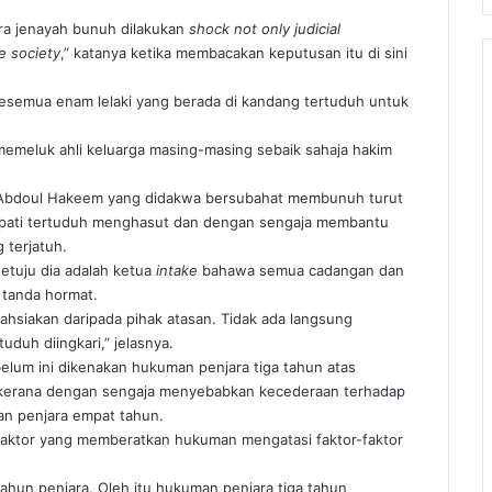
ra jenayah bunuh dilakukan
shock not only judicial
e society
,” katanya ketika membacakan keputusan itu di sini
semua enam lelaki yang berada di kandang tertuduh untuk
 memeluk ahli keluarga masing-masing sebaik sahaja hakim
u Abdoul Hakeem yang didakwa bersubahat membunuh turut
pati tertuduh menghasut dan dengan sengaja membantu
 terjatuh.
etuju dia adalah ketua
intake
bahawa semua cadangan dan
 tanda hormat.
ahsiakan daripada pihak atasan. Tidak ada langsung
duh diingkari,” jelasnya.
ebelum ini dikenakan hukuman penjara tiga tahun atas
kerana dengan sengaja menyebabkan kecederaan terhadap
an penjara empat tahun.
r-faktor yang memberatkan hukuman mengatasi faktor-faktor
ahun penjara. Oleh itu hukuman penjara tiga tahun