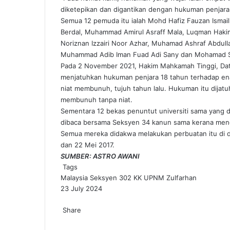
diketepikan dan digantikan dengan hukuman penjara e
Semua 12 pemuda itu ialah Mohd Hafiz Fauzan Ism
Berdal, Muhammad Amirul Asraff Mala, Luqman Hak
Noriznan Izzairi Noor Azhar, Muhamad Ashraf Abdull
Muhammad Adib Iman Fuad Adi Sany dan Mohamad 
Pada 2 November 2021, Hakim Mahkamah Tinggi, Dat
menjatuhkan hukuman penjara 18 tahun terhadap en
niat membunuh, tujuh tahun lalu. Hukuman itu dijat
membunuh tanpa niat.
Sementara 12 bekas penuntut universiti sama yang 
dibaca bersama Seksyen 34 kanun sama kerana men
Semua mereka didakwa melakukan perbuatan itu di d
dan 22 Mei 2017.
SUMBER:
ASTRO AWANI
Tags
Malaysia
Seksyen 302 KK
UPNM
Zulfarhan
23 July 2024
Facebook
X
LinkedIn
Tumblr
Pinterest
Reddit
VKontakte
Odnoklassniki
Pocket
Share
Facebook
X
LinkedIn
Tumblr
Pinterest
Reddit
VKontakte
Odnoklassniki
Pocket
Share
Print