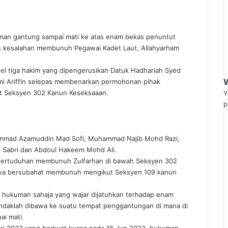
n gantung sampai mati ke atas enam bekas penuntut
as kesalahan membunuh Pegawai Kadet Laut, Allahyarham
nel tiga hakim yang dipengerusikan Datuk Hadhariah Syed
mi Ariffin selepas membenarkan permohonan pihak
t Seksyen 302 Kanun Keseksaaan.
Y
p
ammad Azamuddin Mad Sofi, Muhammad Najib Mohd Razi,
 Sabri dan Abdoul Hakeem Mohd Ali.
i pertuduhan membunuh Zulfarhan di bawah Seksyen 302
wa bersubahat membunuh mengikut Seksyen 109 kanun
 hukuman sahaja yang wajar dijatuhkan terhadap enam
endaklah dibawa ke suatu tempat penggantungan di mana di
i mati.
i 2023 yang berkuat kuasa pada 16 Jun 2023, hukuman