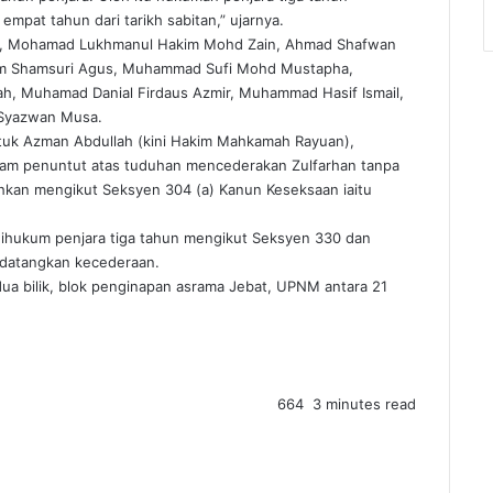
mpat tahun dari tarikh sabitan,” ujarnya.
ail, Mohamad Lukhmanul Hakim Mohd Zain, Ahmad Shafwan
im Shamsuri Agus, Muhammad Sufi Mohd Mustapha,
ah, Muhamad Danial Firdaus Azmir, Muhammad Hasif Ismail,
Syazwan Musa.
uk Azman Abdullah (kini Hakim Mahkamah Rayuan),
am penuntut atas tuduhan mencederakan Zulfarhan tanpa
uhkan mengikut Seksyen 304 (a) Kanun Keseksaan iaitu
dihukum penjara tiga tahun mengikut Seksyen 330 dan
datangkan kecederaan.
ua bilik, blok penginapan asrama Jebat, UPNM antara 21
664
3 minutes read