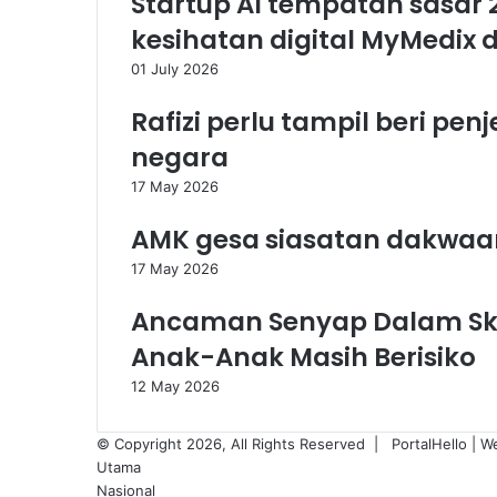
Startup AI tempatan sasar 
pulang
kesihatan digital MyMedix
01 July 2026
Rafizi perlu tampil beri pen
negara
17 May 2026
AMK gesa siasatan dakwaa
17 May 2026
Ancaman Senyap Dalam Skri
Anak-Anak Masih Berisiko
12 May 2026
© Copyright 2026, All Rights Reserved |
PortalHello
| W
Utama
Nasional