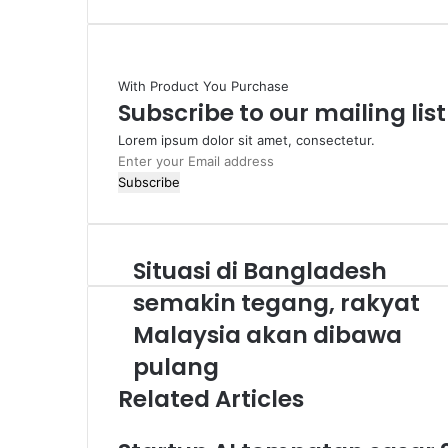
via
Email
With Product You Purchase
Subscribe to our mailing lis
Lorem ipsum dolor sit amet, consectetur.
Enter
your
Email
address
Situasi di Bangladesh
Situasi
di
semakin tegang, rakyat
Bangladesh
semakin
Malaysia akan dibawa
tegang,
pulang
rakyat
Malaysia
Related Articles
akan
dibawa