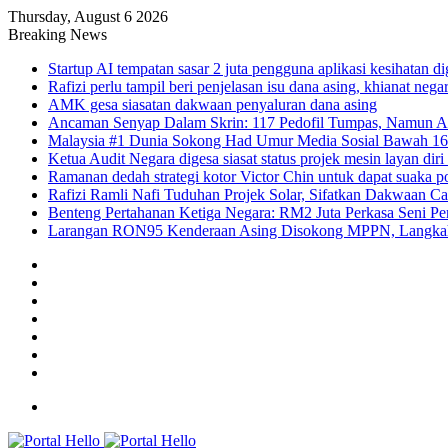
Thursday, August 6 2026
Breaking News
Startup AI tempatan sasar 2 juta pengguna aplikasi kesihatan 
Rafizi perlu tampil beri penjelasan isu dana asing, khianat nega
AMK gesa siasatan dakwaan penyaluran dana asing
Ancaman Senyap Dalam Skrin: 117 Pedofil Tumpas, Namun A
Malaysia #1 Dunia Sokong Had Umur Media Sosial Bawah 1
Ketua Audit Negara digesa siasat status projek mesin layan diri
Ramanan dedah strategi kotor Victor Chin untuk dapat suaka po
Rafizi Ramli Nafi Tuduhan Projek Solar, Sifatkan Dakwaan Ca
Benteng Pertahanan Ketiga Negara: RM2 Juta Perkasa Seni Per
Larangan RON95 Kenderaan Asing Disokong MPPN, Langkah 
Facebook
YouTube
Instagram
TikTok
Log
In
Random
Article
Sidebar
Menu