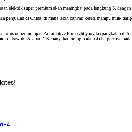
deraan elektrik super-premium akan meningkat pada lengkung S, dengan 
n penjualan di China, di mana lebih banyak kereta mampu milik dari
h urusan perundingan Automotive Foresight yang berpangkalan di Shang
mur di bawah 35 tahun.” Kebanyakan orang pada usia ini percaya badan
dates!
No-4