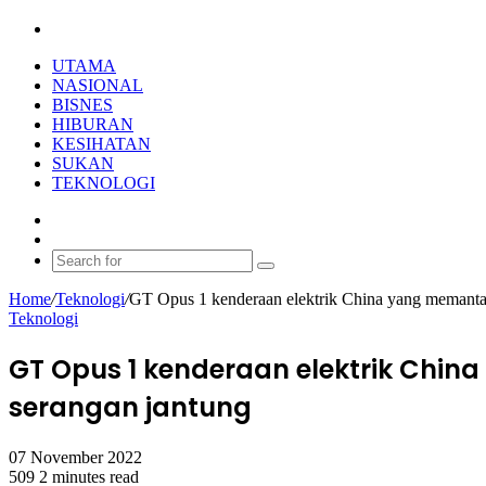
Search
for
UTAMA
NASIONAL
BISNES
HIBURAN
KESIHATAN
SUKAN
TEKNOLOGI
Random
Article
Switch
skin
Search
for
Home
/
Teknologi
/
GT Opus 1 kenderaan elektrik China yang memantau 
Teknologi
GT Opus 1 kenderaan elektrik Chin
serangan jantung
07 November 2022
509
2 minutes read