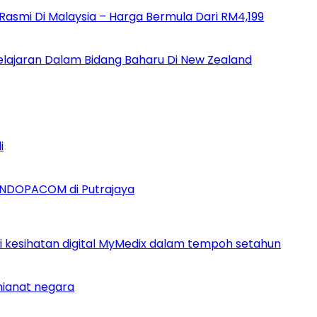
a Rasmi Di Malaysia – Harga Bermula Dari RM4,199
Pelajaran Dalam Bidang Baharu Di New Zealand
i
INDOPACOM di Putrajaya
si kesihatan digital MyMedix dalam tempoh setahun
khianat negara