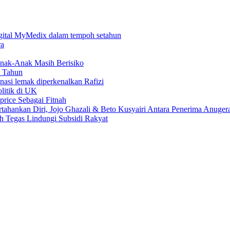
digital MyMedix dalam tempoh setahun
ra
nak-Anak Masih Berisiko
6 Tahun
 nasi lemak diperkenalkan Rafizi
litik di UK
price Sebagai Fitnah
tahankan Diri, Jojo Ghazali & Beto Kusyairi Antara Penerima Anuger
Tegas Lindungi Subsidi Rakyat