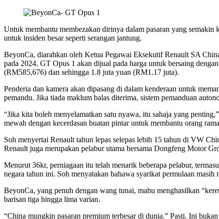
Facebook
X
LinkedIn
Tumblr
Pinterest
Reddit
VKontakte
Odnoklassniki
Pocket
Untuk membantu membezakan dirinya dalam pasaran yang semakin ko
untuk insiden besar seperti serangan jantung.
BeyonCa, diarahkan oleh Ketua Pegawai Eksekutif Renault SA China
pada 2024. GT Opus 1 akan dijual pada harga untuk bersaing dengan
(RM585,676) dan sehingga 1.8 juta yuan (RM1.17 juta).
Penderia dan kamera akan dipasang di dalam kenderaan untuk memant
pemandu. Jika tiada maklum balas diterima, sistem pemanduan auton
“Jika kita boleh menyelamatkan satu nyawa, itu sahaja yang pentin
mewah dengan kecerdasan buatan pintar untuk membantu orang rama
Soh menyertai Renault tahun lepas selepas lebih 15 tahun di VW Chin
Renault juga merupakan pelabur utama bersama Dongfeng Motor Gr
Menurut 36kr, perniagaan itu telah menarik beberapa pelabur, termasu
negara tahun ini. Soh menyatakan bahawa syarikat permulaan masih 
BeyonCa, yang penuh dengan wang tunai, mahu menghasilkan “kereta 
barisan tiga hingga lima varian.
“China mungkin pasaran premium terbesar di dunia.” Pasti. Ini bukan 