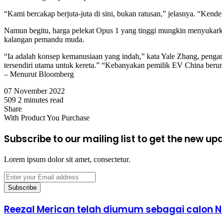
“Kami bercakap berjuta-juta di sini, bukan ratusan,” jelasnya. “Ken
Namun begitu, harga pelekat Opus 1 yang tinggi mungkin menyukarka
kalangan pemandu muda.
“Ia adalah konsep kemanusiaan yang indah,” kata Yale Zhang, pengara
tersendiri utama untuk kereta.” “Kebanyakan pemilik EV China beru
– Menurut Bloomberg
07 November 2022
509
2 minutes read
Facebook
X
LinkedIn
Tumblr
Pinterest
Reddit
VKontakte
Odnoklassniki
Pocket
Share
Facebook
X
LinkedIn
Tumblr
Pinterest
Reddit
VKontakte
Odnoklassniki
Pocket
Share
Print
With Product You Purchase
via
Email
Subscribe to our mailing list to get the new up
Lorem ipsum dolor sit amet, consectetur.
Enter
your
Email
address
Reezal
Reezal Merican telah diumum sebagai calon 
Merican