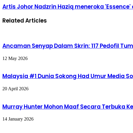
telah
Artis
Artis Johor Nadzrin Haziq meneroka 'Essence
diumum
Johor
sebagai
Nadzrin
calon
Related Articles
Haziq
No-
meneroka
4
'Essence'
alam
semula
Ancaman Senyap Dalam Skrin: 117 Pedofil Tu
jadi
dalam
persembahan
12 May 2026
solo
Malaysia #1 Dunia Sokong Had Umur Media So
20 April 2026
Murray Hunter Mohon Maaf Secara Terbuka K
14 January 2026