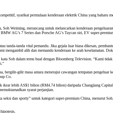
mpetitif, syarikat permulaan kenderaan elektrik China yang bahar
, Soh Weiming, merancang untuk melancarkan kenderaan pengeluaran 
 BMW AG’s 7 Series dan Porsche AG’s Taycan siri, EV super-premium 
au tanda-tanda vital pemandu. Jika gejala luar biasa dikesan, pemban
omi mengambil alih dan memandu kenderaan ke arah keselamatan. Dokto
g,” kata Soh dalam temu bual dengan Bloomberg Television. “Kami ti
i.”
a, bergilir-gilir masa antara menerajui cawangan tempatan pengeluar k
oup Co.
k ikrar lebih AS$1 bilion (RM4.74 bilion) daripada Changjiang Capital
memuktamadkan syarat perjanjian.
seksi dan sporty” untuk kategori super-premium China, menurut Soh. 
hipotesis.