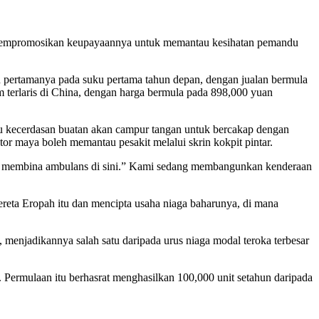
u mempromosikan keupayaannya untuk memantau kesihatan pemandu
pertamanya pada suku pertama tahun depan, dengan jualan bermula
terlaris di China, dengan harga bermula pada 898,000 yuan
tu kecerdasan buatan akan campur tangan untuk bercakap dengan
r maya boleh memantau pesakit melalui skrin kokpit pintar.
dak membina ambulans di sini.” Kami sedang membangunkan kenderaan
ereta Eropah itu dan mencipta usaha niaga baharunya, di mana
, menjadikannya salah satu daripada urus niaga modal teroka terbesar
Permulaan itu berhasrat menghasilkan 100,000 unit setahun daripada