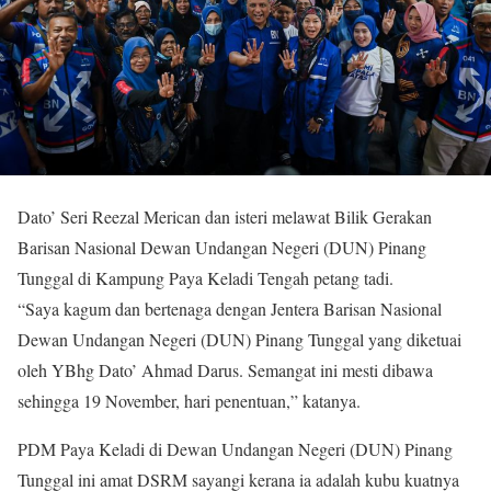
Dato’ Seri Reezal Merican dan isteri melawat Bilik Gerakan
Barisan Nasional Dewan Undangan Negeri (DUN) Pinang
Tunggal di Kampung Paya Keladi Tengah petang tadi.
“Saya kagum dan bertenaga dengan Jentera Barisan Nasional
Dewan Undangan Negeri (DUN) Pinang Tunggal yang diketuai
oleh YBhg Dato’ Ahmad Darus. Semangat ini mesti dibawa
sehingga 19 November, hari penentuan,” katanya.
PDM Paya Keladi di Dewan Undangan Negeri (DUN) Pinang
Tunggal ini amat DSRM sayangi kerana ia adalah kubu kuatnya