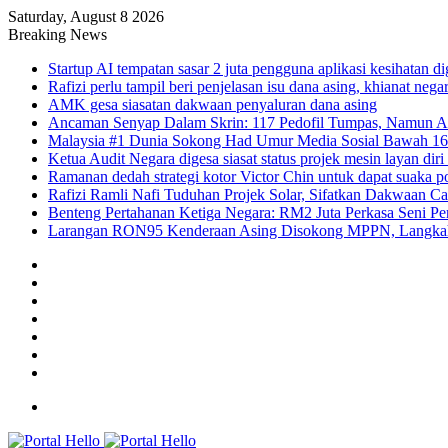
Saturday, August 8 2026
Breaking News
Startup AI tempatan sasar 2 juta pengguna aplikasi kesihatan 
Rafizi perlu tampil beri penjelasan isu dana asing, khianat nega
AMK gesa siasatan dakwaan penyaluran dana asing
Ancaman Senyap Dalam Skrin: 117 Pedofil Tumpas, Namun A
Malaysia #1 Dunia Sokong Had Umur Media Sosial Bawah 1
Ketua Audit Negara digesa siasat status projek mesin layan diri
Ramanan dedah strategi kotor Victor Chin untuk dapat suaka po
Rafizi Ramli Nafi Tuduhan Projek Solar, Sifatkan Dakwaan Ca
Benteng Pertahanan Ketiga Negara: RM2 Juta Perkasa Seni Per
Larangan RON95 Kenderaan Asing Disokong MPPN, Langkah 
Facebook
YouTube
Instagram
TikTok
Log
In
Random
Article
Sidebar
Menu