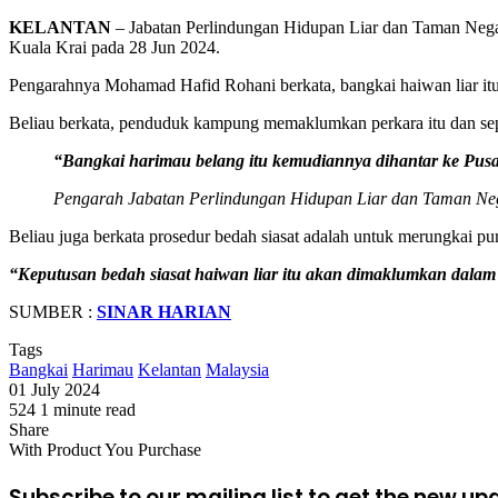
KELANTAN
– Jabatan Perlindungan Hidupan Liar dan Taman Nega
Kuala Krai pada 28 Jun 2024.
Pengarahnya Mohamad Hafid Rohani berkata, bangkai haiwan liar it
Beliau berkata, penduduk kampung memaklumkan perkara itu dan sepas
“Bangkai harimau belang itu kemudiannya dihantar ke Pusa
Pengarah Jabatan Perlindungan Hidupan Liar dan Taman Neg
Beliau juga berkata prosedur bedah siasat adalah untuk merungkai pu
“Keputusan bedah siasat haiwan liar itu akan dimaklumkan dalam
SUMBER :
SINAR HARIAN
Tags
Bangkai
Harimau
Kelantan
Malaysia
01 July 2024
524
1 minute read
Facebook
X
LinkedIn
Tumblr
Pinterest
Reddit
VKontakte
Odnoklassniki
Pocket
Share
Facebook
X
LinkedIn
Tumblr
Pinterest
Reddit
VKontakte
Odnoklassniki
Pocket
Share
Print
With Product You Purchase
via
Email
Subscribe to our mailing list to get the new up