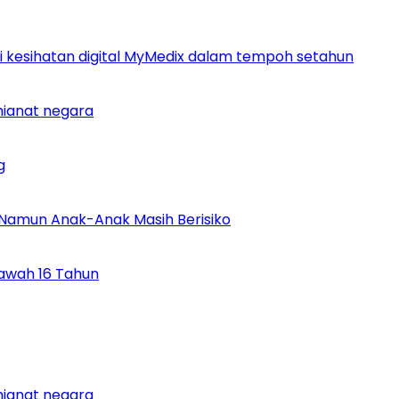
si kesihatan digital MyMedix dalam tempoh setahun
khianat negara
g
 Namun Anak-Anak Masih Berisiko
Bawah 16 Tahun
khianat negara