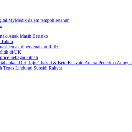
digital MyMedix dalam tempoh setahun
ra
nak-Anak Masih Berisiko
6 Tahun
 nasi lemak diperkenalkan Rafizi
litik di UK
price Sebagai Fitnah
tahankan Diri, Jojo Ghazali & Beto Kusyairi Antara Penerima Anuger
Tegas Lindungi Subsidi Rakyat