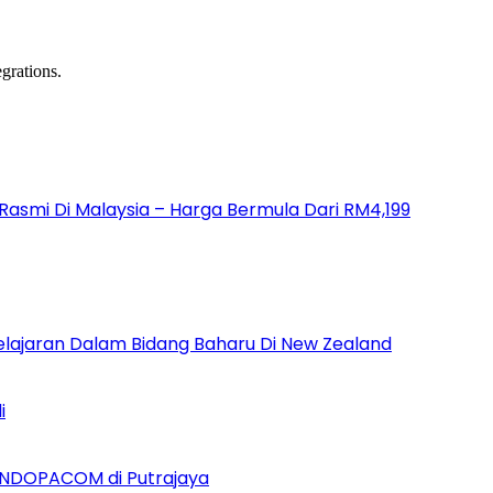
grations.
a Rasmi Di Malaysia – Harga Bermula Dari RM4,199
Pelajaran Dalam Bidang Baharu Di New Zealand
i
INDOPACOM di Putrajaya