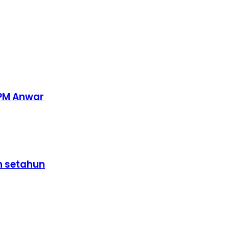
 PM Anwar
h setahun