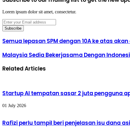
Lorem ipsum dolor sit amet, consectetur.
Enter
your
Email
address
Semua
Semua lepasan SPM dengan 10A ke atas akan d
lepasan
SPM
Malaysia
Malaysia Sedia Bekerjasama Dengan Indonesi
dengan
Sedia
10A
Bekerjasama
ke
Related Articles
Dengan
atas
Indonesia,
akan
Tugaskan
ditawar
Pasukan
peluang
Pengaman
ke
Startup AI tempatan sasar 2 juta pengguna a
Ke
Matrikulasi
Palestin
-
-
01 July 2026
PM
PM
Anwar
Anwar
Rafizi perlu tampil beri penjelasan isu dana a