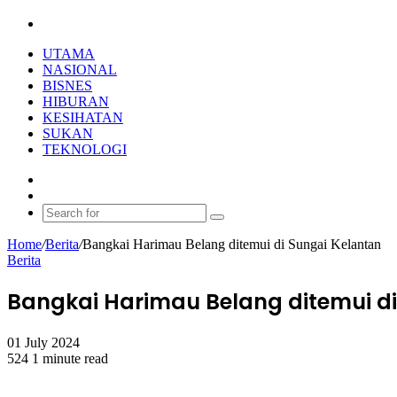
Search
for
UTAMA
NASIONAL
BISNES
HIBURAN
KESIHATAN
SUKAN
TEKNOLOGI
Random
Article
Switch
skin
Search
for
Home
/
Berita
/
Bangkai Harimau Belang ditemui di Sungai Kelantan
Berita
Bangkai Harimau Belang ditemui di
01 July 2024
524
1 minute read
Facebook
X
LinkedIn
Tumblr
Pinterest
Reddit
VKontakte
Odnoklassniki
Pocket